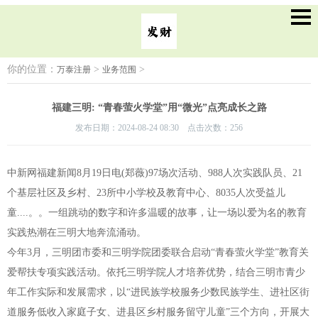
你的位置：
>
>
万泰注册
业务范围
福建三明: “青春萤火学堂”用“微光”点亮成长之路
发布日期：2024-08-24 08:30 点击次数：256
中新网福建新闻8月19日电(郑薇)97场次活动、988人次实践队员、21
个基层社区及乡村、23所中小学校及教育中心、8035人次受益儿
童....。。一组跳动的数字和许多温暖的故事，让一场以爱为名的教育
实践热潮在三明大地奔流涌动。
今年3月，三明团市委和三明学院团委联合启动“青春萤火学堂”教育关
爱帮扶专项实践活动。依托三明学院人才培养优势，结合三明市青少
年工作实际和发展需求，以“进民族学校服务少数民族学生、进社区街
道服务低收入家庭子女、进县区乡村服务留守儿童”三个方向，开展大