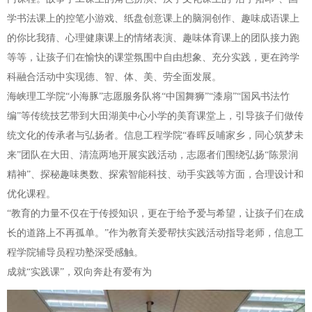
学书法课上的控笔小游戏、纸盘创意课上的脑洞创作、趣味成语课上
的你比我猜、心理健康课上的情绪表演、趣味体育课上的团队接力跑
等等，让孩子们在愉快的课堂氛围中自由想象、充分实践，更在跨学
科融合活动中实现德、智、体、美、劳全面发展。
海峡理工学院“小海豚”志愿服务队将“中国舞狮”“漆扇”“国风书法竹
编”等传统技艺带到大田湖美中心小学的美育课堂上，引导孩子们做传
统文化的传承者与弘扬者。信息工程学院“春晖反哺家乡，同心筑梦未
来”团队在大田、清流两地开展实践活动，志愿者们围绕弘扬“陈景润
精神”、探秘趣味奥数、探索智能科技、动手实践等方面，合理设计和
优化课程。
“教育的力量不仅在于传授知识，更在于给予爱与希望，让孩子们在成
长的道路上不再孤单。”作为教育关爱帮扶实践活动指导老师，信息工
程学院辅导员程功塾深受感触。
成就“实践课”，双向奔赴有爱有为