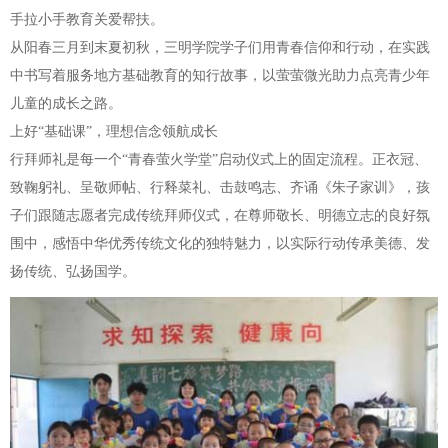
手拉小手教育关爱帮扶。
从阳春三月到末夏初秋，三明学院学子们用青春信仰和行动，在实践
中书写着服务地方基础教育的知行故事，以萤萤微光助力点亮青少年
儿童的成长之路。
上好“基础课”，理想信念领航成长
行拜师礼是每一个“青春萤火学堂”启动仪式上的固定流程。正衣冠、
致鞠躬礼、呈敬师帖、行释菜礼、击鼓鸣志、齐诵《朱子家训》，孩
子们跟随志愿者完成传统拜师仪式，在尊师敬长、明德立志的良好氛
围中，感悟中华优秀传统文化的独特魅力，以实际行动传承美德、发
扬传统、弘扬国学。