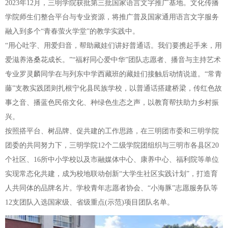
2023年12月，三明学院获批第三批国家语言文字推广基地。文化传播
学院师生们整合平台与专业资源，将推广普及国家通用语言文字服务
融入到多个“青春萤火学堂”的教学实践中。
“用心吐字、用爱归音，帮助藏娃们讲好普通话。我们要携起手来，用
爱滋养洛桑花成长。”“福籽同心爱中华”团队志愿者、播音与主持艺术
专业罗灵麟同学在与列东中学西藏班的藏娃们接触后动情说道。“常青
藤”支教实践团则扎根宁化县民族学校，以普通话搭建桥梁，传红色故
事之音、播蓝色民俗文化、种绿色生态之声，以教育帮扶助力乡村振
兴。
按照搭平台、树品牌、促共建的工作思路，在三明团市委和三明学院
团委的共同努力下，三明学院12个二级学院团组织与三明市各县区20
个社区、16所中小学校以及市融媒体中心、康养中心、福利院等单位
实现常态化共建，成为校地联动创新“大学生社区实践计划”，打造育
人共同体的品牌名片。学校青年志愿者协会、“小海豚”志愿服务队等
12支团队入选国家级、省级重点(示范)项目团队名单。